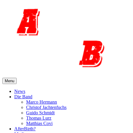
Skip
to
content
Menu
News
Die Band
Marco Hermann
Christof Jachtenfuchs
Guido Schmidt
Thomas Lurz
Matthias Covi
AfterBirth?