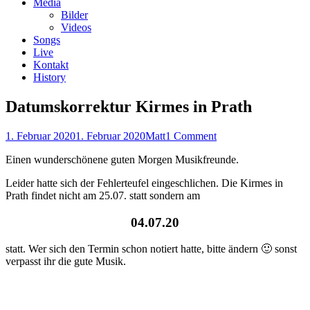
Media
Bilder
Videos
Songs
Live
Kontakt
History
Datumskorrektur Kirmes in Prath
Posted
Author
1. Februar 2020
1. Februar 2020
Matt
1 Comment
on
Einen wunderschönene guten Morgen Musikfreunde.
Leider hatte sich der Fehlerteufel eingeschlichen. Die Kirmes in
Prath findet nicht am 25.07. statt sondern am
04.07.20
statt. Wer sich den Termin schon notiert hatte, bitte ändern 🙂 sonst
verpasst ihr die gute Musik.