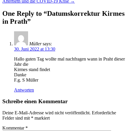
Next
post:
Afterbirth und die COVID-19 Krise
→
post:
One Reply to “Datumskorrektur Kirmes
in Prath”
Müller
says:
30. Juni 2022 at 13:30
Hallo guten Tag wollte mal nachfragen wann in Praht dieser
Jahr die
Kirmes stand findet
Danke
F.g. S Müller
Antworten
Schreibe einen Kommentar
Deine E-Mail-Adresse wird nicht veröffentlicht.
Erforderliche
Felder sind mit
*
markiert
Kommentar
*