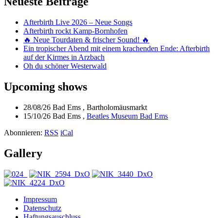
Neueste Beiträge
Afterbirth Live 2026 – Neue Songs
Afterbirth rockt Kamp-Bornhofen
🔥 Neue Tourdaten & frischer Sound! 🔥
Ein tropischer Abend mit einem krachenden Ende: Afterbirth
auf der Kirmes in Arzbach
Oh du schöner Westerwald
Upcoming shows
28/08/26
Bad Ems
,
Bartholomäusmarkt
15/10/26
Bad Ems
,
Beatles Museum Bad Ems
Abonnieren:
RSS
iCal
Gallery
Impressum
Datenschutz
Haftungsauschluss