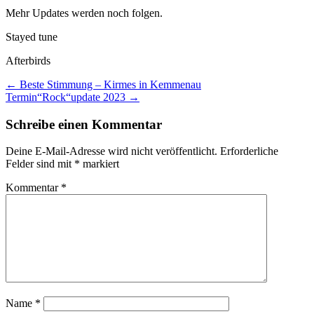
Mehr Updates werden noch folgen.
Stayed tune
Afterbirds
Beitragsnavigation
Previous
←
Beste Stimmung – Kirmes in Kemmenau
Next
post:
Termin“Rock“update 2023
→
post:
Schreibe einen Kommentar
Deine E-Mail-Adresse wird nicht veröffentlicht.
Erforderliche
Felder sind mit
*
markiert
Kommentar
*
Name
*