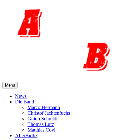
Skip
to
content
Menu
News
Die Band
Marco Hermann
Christof Jachtenfuchs
Guido Schmidt
Thomas Lurz
Matthias Covi
AfterBirth?