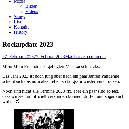
Media
Bilder
Videos
Songs
Live
Kontakt
History
Rockupdate 2023
Posted
Author
27. Februar 2023
27. Februar 2023
Matt
Leave a comment
on
Moin Moin Freunde des geflegten Musikgeschmacks.
Das Jahr 2023 ist noch jung aber nach ein paar Jahren Pandemie
scheint sich das normales Leben so langsam wieder einzurocken.
Noch sind nicht alle Termine 2023 fix, aber ein paar sind so fest,
dass wir sie nun offiziell verkünden können, dürfen und sogar auch
wollen 🙂